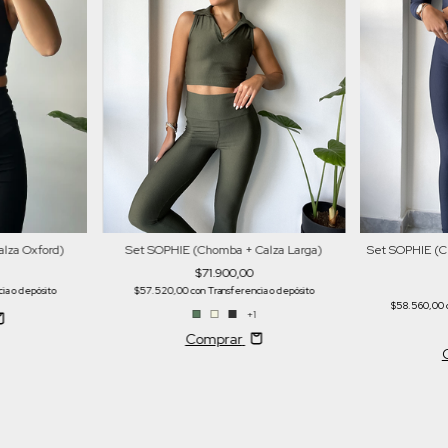
Set SOPHIE (C
lza Oxford)
Set SOPHIE (Chomba + Calza Larga)
$71.900,00
ia o depósito
$57.520,00
con
Transferencia o depósito
$58.560,00
+1
Comprar