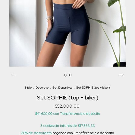
1
/
10
Inicio
.
Deportivo
.
Set Deportivos
.
Set SOPHIE (top + biker)
Set SOPHIE (top + biker)
$52.000,00
$41.600,00
con
Transferencia o depósito
3
cuotas sin interés de
$17.333,33
20% de descuento
pagando con Transferencia o depósito