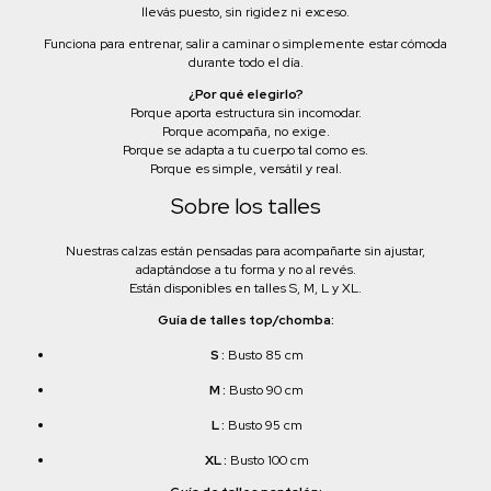
llevás puesto, sin rigidez ni exceso.
Funciona para entrenar, salir a caminar o simplemente estar cómoda
durante todo el día.
¿Por qué elegirlo?
Porque aporta estructura sin incomodar.
Porque acompaña, no exige.
Porque se adapta a tu cuerpo tal como es.
Porque es simple, versátil y real.
Sobre los talles
Nuestras calzas están pensadas para acompañarte sin ajustar,
adaptándose a tu forma y no al revés.
Están disponibles en talles S, M, L y XL.
Guía de talles top/chomba:
S :
Busto 85 cm
M :
Busto 90 cm
L :
Busto 95 cm
XL :
Busto 100 cm