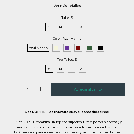
Ver más detalles
Talle:
S
S
M
L
XL
Color:
Azul Marino
Azul Marino
Top Talles:
S
S
M
L
XL
Set SOPHIE – estructura suave, comodidad real
El Set SOPHIE combina un top con sujeción firme pero sin apretar, y
una biker de corte limpio que acompaña tu cuerpo con libertad.
Está pensado para moverte sin esfuerzo y sentirte bien en lo que