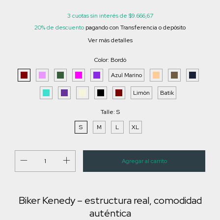
3
cuotas sin interés de
$9.666,67
20% de descuento
pagando con Transferencia o depósito
Ver más detalles
Color:
Bordó
Azul Marino
Limòn
Batik
Talle:
S
S
M
L
XL
Biker Kenedy – estructura real, comodidad
auténtica