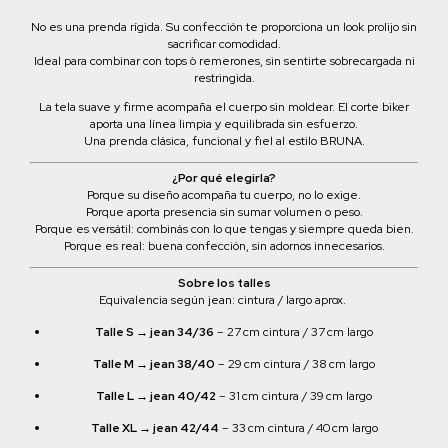
No es una prenda rígida. Su confección te proporciona un look prolijo sin
sacrificar comodidad.
Ideal para combinar con tops ò remerones, sin sentirte sobrecargada ni
restringida.
La tela suave y firme acompaña el cuerpo sin moldear. El corte biker
aporta una línea limpia y equilibrada sin esfuerzo.
Una prenda clásica, funcional y fiel al estilo BRUNA.
¿Por qué elegirla?
Porque su diseño acompaña tu cuerpo, no lo exige.
Porque aporta presencia sin sumar volumen o peso.
Porque es versátil: combinás con lo que tengas y siempre queda bien.
Porque es real: buena confección, sin adornos innecesarios.
Sobre los talles
Equivalencia según jean: cintura / largo aprox.
Talle S → jean 34/36
– 27 cm cintura / 37 cm largo
Talle M → jean 38/40
– 29 cm cintura / 38 cm largo
Talle L → jean 40/42
– 31 cm cintura / 39 cm largo
Talle XL → jean 42/44
– 33 cm cintura / 40 cm largo