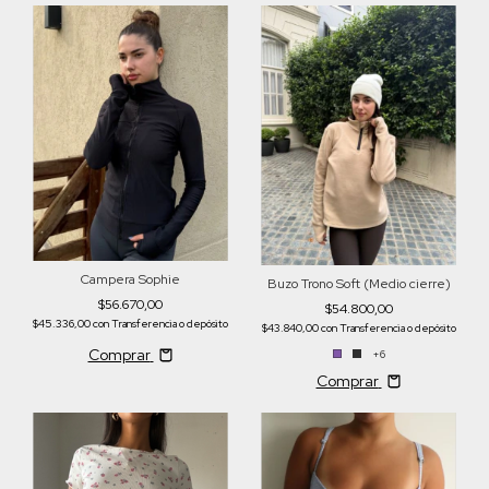
Campera Sophie
Buzo Trono Soft (Medio cierre)
$56.670,00
$54.800,00
$45.336,00
con
Transferencia o depósito
$43.840,00
con
Transferencia o depósito
Comprar
+6
Comprar