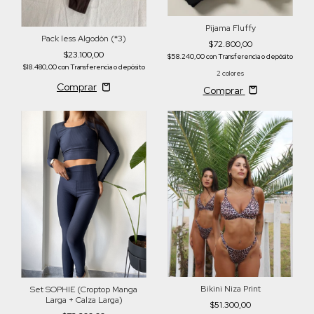
Pijama Fluffy
Pack less Algodòn (*3)
$72.800,00
$23.100,00
$58.240,00
con
Transferencia o depósito
$18.480,00
con
Transferencia o depósito
2 colores
Comprar
Bikini Niza Print
Set SOPHIE (Croptop Manga
Larga + Calza Larga)
$51.300,00