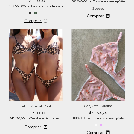
$73.200,00
$41.040,00
con
Transferencia o depósito
$58.560,00
con
Transferencia o depósito
2 colores
+1
Comprar
Comprar
Conjunto Florcitas
Bikini Kendall Print
$22.700,00
$53.900,00
$18.160,00
con
Transferencia o depósito
$43.120,00
con
Transferencia o depósito
Comprar
Comprar