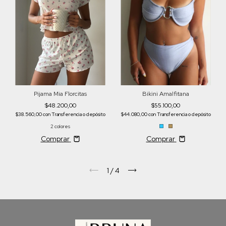
Pijama Mia Florcitas
Bikini Amalfitana
$48.200,00
$55.100,00
$38.560,00
con
Transferencia o depósito
$44.080,00
con
Transferencia o depósito
2 colores
Comprar
Comprar
1
/
4