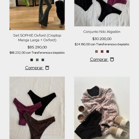
Conjunto Niki Algodòn
Set SOPHIE Oxford (Croptop
$30.200,00
Manga Larga + Oxford)
$24.160,00
con
Transferencia o depósito
$85.290,00
$68.232,00
con
Transferencia o depósito
Comprar
Comprar