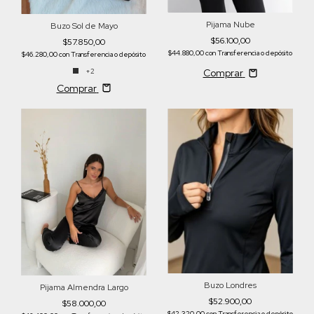
Pijama Nube
Buzo Sol de Mayo
$56.100,00
$57.850,00
$44.880,00
con
Transferencia o depósito
$46.280,00
con
Transferencia o depósito
+2
Comprar
Comprar
Buzo Londres
Pijama Almendra Largo
$52.900,00
$58.000,00
$42.320,00
con
Transferencia o depósito