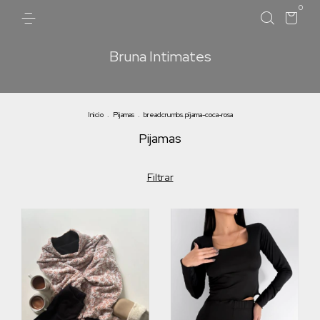
0
Bruna Intimates
Inicio
.
Pijamas
.
breadcrumbs.pijama-coca-rosa
Pijamas
Filtrar