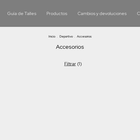
Guía de Talles
Productos
Cambios y devoluciones
C
Inicio
.
Deportivo
.
Accesorios
Accesorios
Filtrar
(
1
)