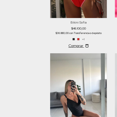
Bikini Sofìa
$46.100,00
$36.880,00
con
Transferencia o depósito
+1
Comprar