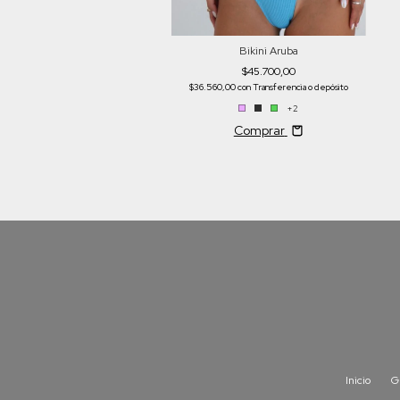
Bikini Aruba
$45.700,00
$36.560,00
con
Transferencia o depósito
+2
Comprar
Inicio
G