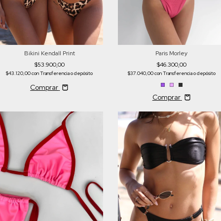
Bikini Kendall Print
Paris Morley
$53.900,00
$46.300,00
$43.120,00
con
Transferencia o depósito
$37.040,00
con
Transferencia o depósito
Comprar
Comprar