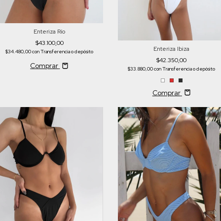
Enteriza Río
$43.100,00
Enteriza Ibiza
$34.480,00
con
Transferencia o depósito
$42.350,00
Comprar
$33.880,00
con
Transferencia o depósito
Comprar