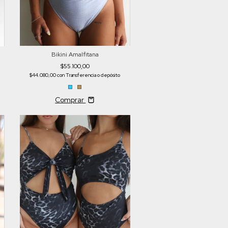
Bikini Amalfitana
$55.100,00
$44.080,00
con
Transferencia o depósito
Comprar