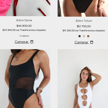
Bikini Siena
Bikini Tulum
$44.800,00
$51.700,00
$35.840,00
con
Transferencia o depósito
$41.360,00
con
Transferencia o depósito
3 colores
Comprar
Comprar