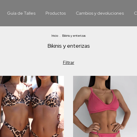
Guía de Talles
Productos
Cambios y devoluciones
C
Inicio
.
Bikinis y enterizas
Bikinis y enterizas
Filtrar